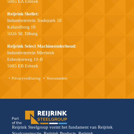
5085 EA Esbeek
Reijrink Skellet:
Industrieterrein Tradepark 58
Kalundborg 10
5026 SE Tilburg
Reijrink Select Machineonderhoud:
Industrieterrein Mierbeek
Esbeekseweg 10-B
5085 EB Esbeek
Privacyverklaring
Voorwaarden
Reijrink Steelgroup vormt het fundament van Reijrink
Staalconstructie, Reijrink Products, Reijrink