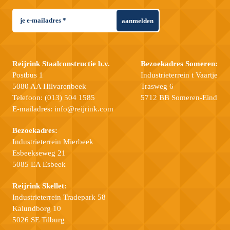
aanmelden
Reijrink Staalconstructie b.v.
Bezoekadres Someren:
Postbus 1
Industrieterrein t Vaartje
5080 AA Hilvarenbeek
Trasweg 6
Telefoon:
(013) 504 1585
5712 BB Someren-Eind
E-mailadres:
info@reijrink.com
Bezoekadres:
Industrieterrein Mierbeek
Esbeekseweg 21
5085 EA Esbeek
Reijrink Skellet:
Industrieterrein Tradepark 58
Kalundborg 10
5026 SE Tilburg