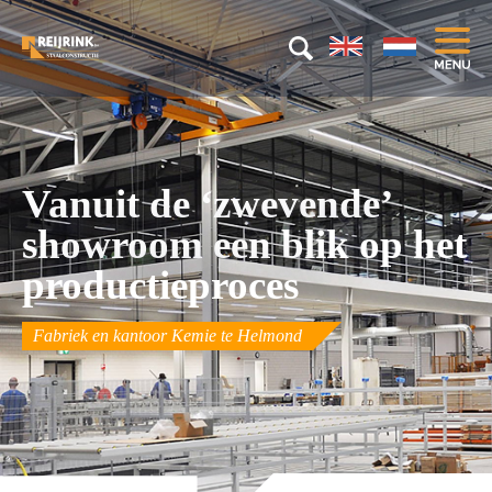
Vanuit de ‘zwevende’
showroom een blik op het
productieproces
Fabriek en kantoor Kemie te Helmond