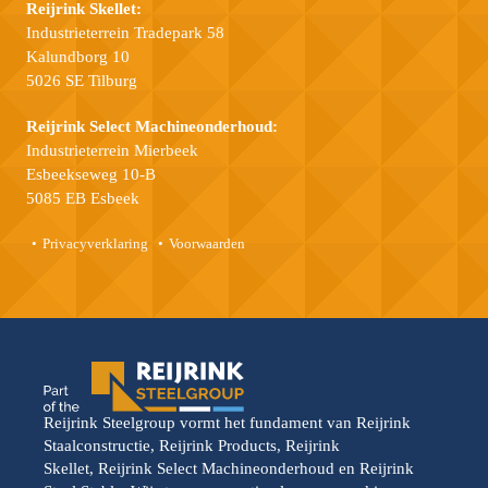
Reijrink Skellet:
Industrieterrein Tradepark 58
Kalundborg 10
5026 SE Tilburg
Reijrink Select Machineonderhoud:
Industrieterrein Mierbeek
Esbeekseweg 10-B
5085 EB Esbeek
Privacyverklaring
Voorwaarden
Reijrink Steelgroup vormt het fundament van Reijrink
Staalconstructie, Reijrink Products, Reijrink
Skellet, Reijrink Select Machineonderhoud en Reijrink