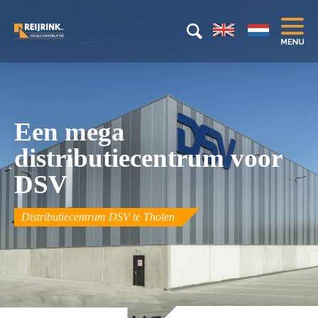
Een mega
distributiecentrum voor
DSV
Distributiecentrum DSV te Tholen