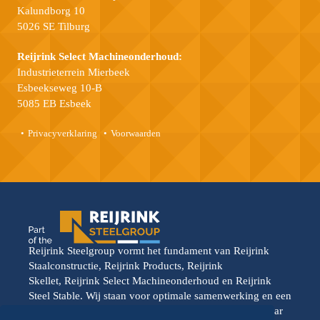
Kalundborg 10
5026 SE Tilburg
Reijrink Select Machineonderhoud:
Industrieterrein Mierbeek
Esbeekseweg 10-B
5085 EB Esbeek
Privacyverklaring
Voorwaarden
Reijrink Steelgroup vormt het fundament van Reijrink
Staalconstructie, Reijrink Products, Reijrink
Skellet, Reijrink Select Machineonderhoud en Reijrink
Steel Stable. Wij staan voor optimale samenwerking en een
gedeelde toekomstvisie. Elke divisie opereert vanuit haar