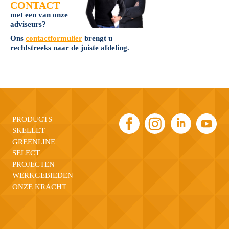
CONTACT
met een van onze
adviseurs?
Ons
contactformulier
brengt u
rechtstreeks naar de juiste afdeling.
PRODUCTS
SKELLET
GREENLINE
SELECT
PROJECTEN
WERKGEBIEDEN
ONZE KRACHT