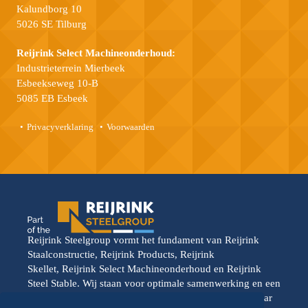
Kalundborg 10
5026 SE Tilburg
Reijrink Select Machineonderhoud:
Industrieterrein Mierbeek
Esbeekseweg 10-B
5085 EB Esbeek
Privacyverklaring
Voorwaarden
Reijrink Steelgroup vormt het fundament van Reijrink
Staalconstructie, Reijrink Products, Reijrink
Skellet, Reijrink Select Machineonderhoud en Reijrink
Steel Stable. Wij staan voor optimale samenwerking en een
gedeelde toekomstvisie. Elke divisie opereert vanuit haar