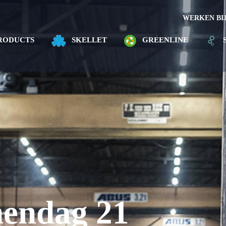
WERKEN BI
RODUCTS
SKELLET
GREENLINE
nendag 21