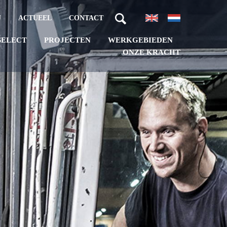
J
ACTUEEL
CONTACT
PROJECTEN
WERKGEBIEDEN
SELECT
ONZE KRACHT