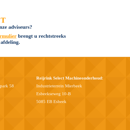
CT
nze adviseurs?
ormulier
brengt u rechtstreeks
 afdeling.
Reijrink Select Machineonderhoud:
epark 58
Industrieterrein Mierbeek
Esbeekseweg 10-B
5085 EB Esbeek