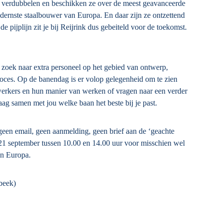
kte verdubbelen en beschikken ze over de meest geavanceerde
odernste staalbouwer van Europa. En daar zijn ze ontzettend
de pijplijn zit je bij Reijrink dus gebeiteld voor de toekomst.
op zoek naar extra personeel op het gebied van ontwerp,
proces. Op de banendag is er volop gelegenheid om te zien
werkers en hun manier van werken of vragen naar een verder
aag samen met jou welke baan het beste bij je past.
 geen email, geen aanmelding, geen brief aan de ‘geachte
1 september tussen 10.00 en 14.00 uur voor misschien wel
an Europa.
beek)