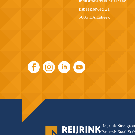
Industrieterrein Mierbeek
Esbeekseweg 21
5085 EA Esbeek
Reijrink Steelgro
Reijrink Steel St