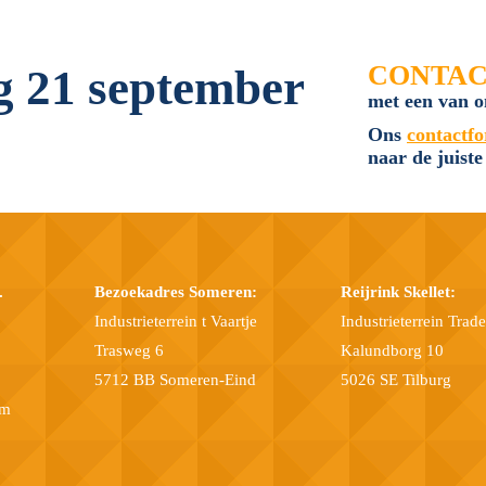
CONTA
g 21 september
met een van o
Ons
contactf
naar de juiste
.
Bezoekadres Someren:
Reijrink Skellet:
Industrieterrein t Vaartje
Industrieterrein Trad
Trasweg 6
Kalundborg 10
5712 BB Someren-Eind
5026 SE Tilburg
om