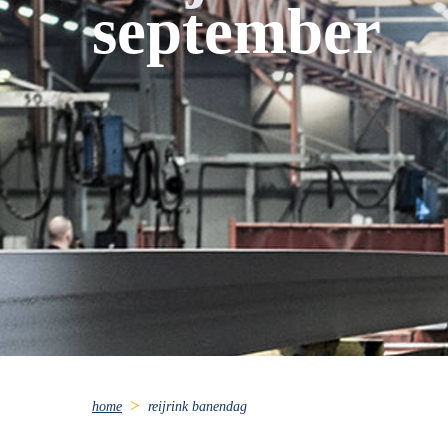
september
home
reijrink banendag