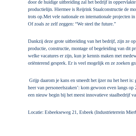
door de huidige uitbreiding zal het bedrijf in oppervla
productielijn. Hiermee is Reijrink Staalconstructie de m
trots op.Met vele nationale en internationale projecten in 
Of zoals ze zelf zeggen: “We steel the future.”
Dankzij deze grote uitbreiding van het bedrijf, zijn ze 
productie, constructie, montage of begeleiding van dit 
welke vacatures er zijn, kun je kennis maken met mede
oriënterend gesprek. Er is veel mogelijk en ze zoeken gr
Grijp daarom je kans en smeedt het ijzer nu het heet is:
heer van personeelszaken’: kom gewoon even langs op 2
een nieuw begin bij het meest innovatieve staalbedrijf v
Locatie: Esbeekseweg 21, Esbeek (Industrieterrein Mier