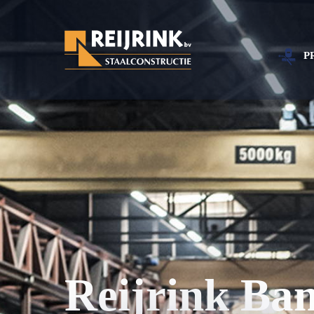
P
Reijrink Ba