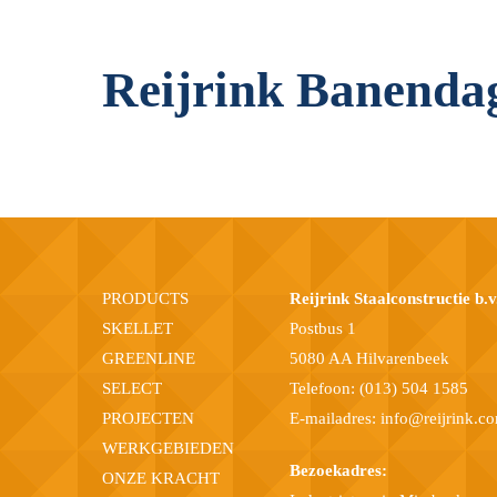
Reijrink Banenda
PRODUCTS
Reijrink Staalconstructie b.v
SKELLET
Postbus 1
GREENLINE
5080 AA Hilvarenbeek
SELECT
Telefoon:
(013) 504 1585
PROJECTEN
E-mailadres:
info@reijrink.c
WERKGEBIEDEN
Bezoekadres:
ONZE KRACHT