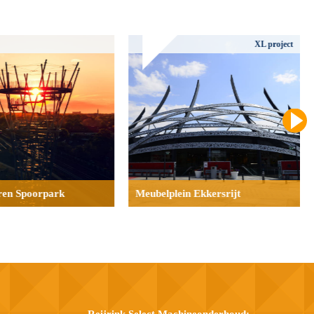
XL project
en Spoorpark
Meubelplein Ekkersrijt
Reijrink Select Machineonderhoud: