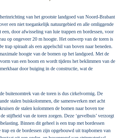
herinrichting van het grootste landgoed van Noord-Brabant
 over een niet toegankelijk natuurgebied en alle omliggende
 een, door afwisseling van luie trappen en bordessen, voor
teau op ongeveer 20 m hoogte. Het ontwerp van de toren is
e trap spiraalt als een appelschil van boven naar beneden.
e maximale hoogte van de bomen op het landgoed. Met de
e vorm van een boom en wordt tijdens het beklimmen van de
erkbaar door buiging in de constructie, wat de
de buitenomtrek van de toren is dus cirkelvormig. De
taande stalen buiskolommen, die samenwerken met acht
r kruisen de stalen kolommen de bomen naar boven toe
de stijfheid van de toren zorgen. Deze ‘gevelbuis’ verzorgt
dbelasting. Binnen dit geheel is een trap met bordessen
 De trap en de bordessen zijn opgebouwd uit trapbomen van
bestaat uit een onder- en bovenregel van stripmateriaal,