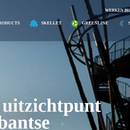
WERKEN BI
RODUCTS
SKELLET
GREENLINE
 uitzichtpunt
bantse