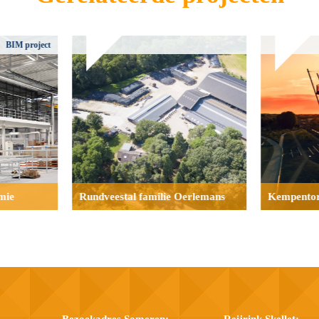
BIM project
mie
Rundveestal familie Oerlemans
Kempentor
.
Bezoekadres Someren:
Reijrink Skellet: