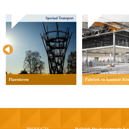
Speciaal Transport
Flaestoren
Fabriek en kantoor Ke
PRODUCTS
Reijrink Staalconstructie b.v