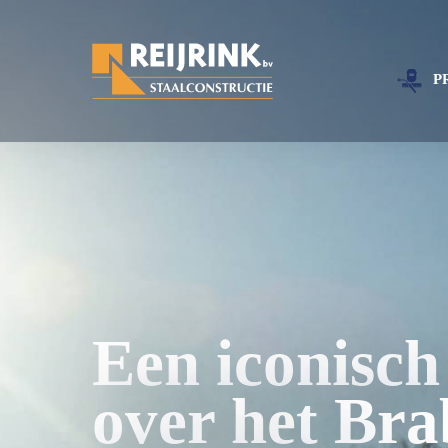
P
Een iconisch
over het Bra