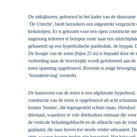
De uitkijktoren, gebouwd in het kader van de duurzame 
‘De Utrecht’, biedt bezoekers een uitgestrekt vergezicht
kerkdorpen. Er is gekozen voor een open constructie met
nagenoeg iedereen te belopen route naar een uitzichtpla
gebaseerd op een hyperbolische parabolide, de hyppar. D
De hoogte van de toren (bijna 25 m) is bepaald door d
verbreding naar de bovenzijde wordt gerefereerd aan d
toren spanning opgebouwd. Bovenin is enige beweging m
‘boombeleving' versterkt.
De basisvorm van de toren is een afgeknotte hyperbool; 
constructie van de toren is opgebouwd uit acht schuins
houten 'bomen', die tegengesteld schuin staan. Hierdoo
driemaal, waardoor er vele driehoeken ontstaan die voor 
de verticale belastingafdracht en de afdracht van de win
geplaatst, die naar boven toe steeds verder uitwaaiert.
strip, waarop houten treden zijn bevestigd. Het hekwerk 