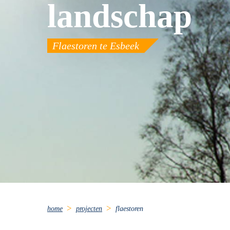
landschap
Flaestoren te Esbeek
home
projecten
flaestoren