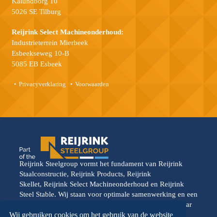
Kalundborg 10
5026 SE Tilburg
Reijrink Select Machineonderhoud:
Industrieterrein Mierbeek
Esbeekseweg 10-B
5085 EB Esbeek
Privacyverklaring
Voorwaarden
Reijrink Steelgroup vormt het fundament van Reijrink
Staalconstructie, Reijrink Products, Reijrink
Skellet, Reijrink Select Machineonderhoud en Reijrink
Steel Stable. Wij staan voor optimale samenwerking en een
gedeelde toekomstvisie. Elke divisie opereert vanuit haar
eigen kracht, maar wordt versterkt door de onderlinge
Wij gebruiken cookies om het gebruik van de website