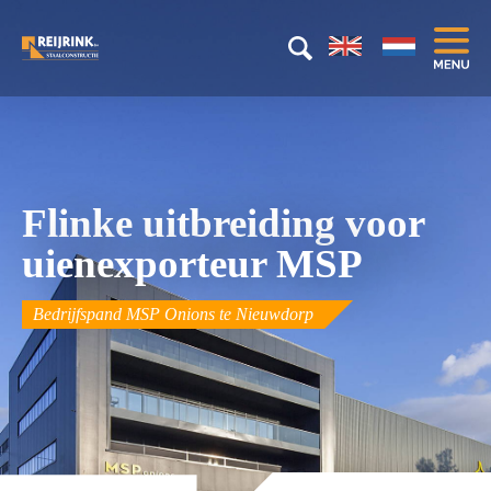
Flinke uitbreiding voor
uienexporteur MSP
Bedrijfspand MSP Onions te Nieuwdorp