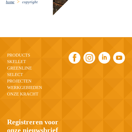
home
copyright
PRODUCTS
SKELLET
GREENLINE
SELECT
PROJECTEN
WERKGEBIEDEN
ONZE KRACHT
Registreren voor
onze nieuwsbrief