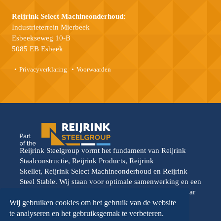
Reijrink Select Machineonderhoud:
Industrieterrein Mierbeek
Esbeekseweg 10-B
5085 EB Esbeek
Privacyverklaring
Voorwaarden
Reijrink Steelgroup vormt het fundament van Reijrink
Staalconstructie, Reijrink Products, Reijrink
Skellet, Reijrink Select Machineonderhoud en Reijrink
Steel Stable. Wij staan voor optimale samenwerking en een
gedeelde toekomstvisie. Elke divisie opereert vanuit haar
eigen kracht, maar wordt versterkt door de onderlinge
Wij gebruiken cookies om het gebruik van de website
samenwerking. Reijrink Steelgroup en al haar divisies
te analyseren en het gebruiksgemak te verbeteren.