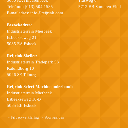
5080 AA Hilvarenbeek
Trasweg 6
Telefoon:
(013) 504 1585
5712 BB Someren-Eind
E-mailadres:
info@reijrink.com
Bezoekadres:
Industrieterrein Mierbeek
Esbeekseweg 21
5085 EA Esbeek
Reijrink Skellet:
Industrieterrein Tradepark 58
Kalundborg 10
5026 SE Tilburg
Reijrink Select Machineonderhoud:
Industrieterrein Mierbeek
Esbeekseweg 10-B
5085 EB Esbeek
Privacyverklaring
Voorwaarden