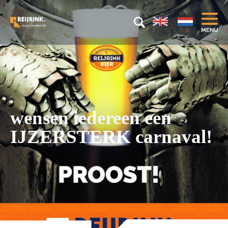
wensen iedereen een
IJZERSTERK carnaval!