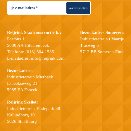
aanmelden
Reijrink Staalconstructie b.v.
Bezoekadres Someren:
Postbus 1
Industrieterrein t Vaartje
5080 AA Hilvarenbeek
Trasweg 6
Telefoon:
(013) 504 1585
5712 BB Someren-Eind
E-mailadres:
info@reijrink.com
Bezoekadres:
Industrieterrein Mierbeek
Esbeekseweg 21
5085 EA Esbeek
Reijrink Skellet:
Industrieterrein Tradepark 58
Kalundborg 10
5026 SE Tilburg