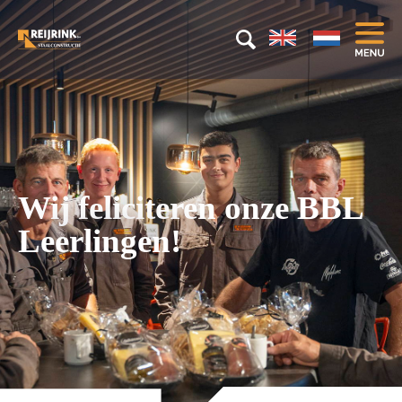
Wij feliciteren onze BBL
Leerlingen!