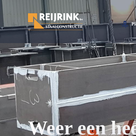
P
Weer een hee