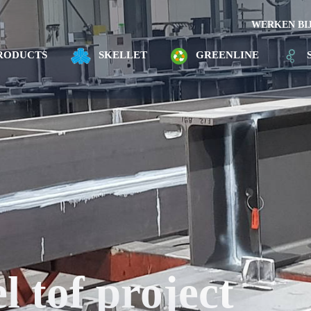
WERKEN BI
RODUCTS
SKELLET
GREENLINE
l tof project