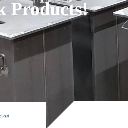
k Products!
ducts!