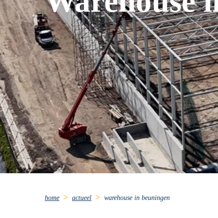
Warehouse i
home
actueel
warehouse in beuningen