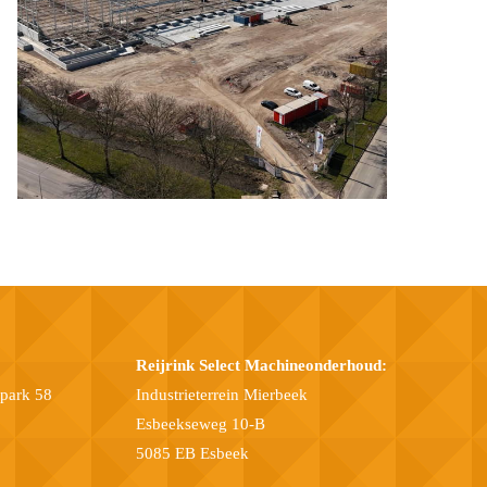
Reijrink Select Machineonderhoud:
epark 58
Industrieterrein Mierbeek
Esbeekseweg 10-B
5085 EB Esbeek