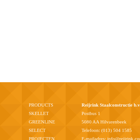
PRODUCTS
Reijrink Staalconstructie b.v
SKELLET
Postbus 1
GREENLINE
5080 AA Hilvarenbeek
SELECT
Telefoon:
(013) 504 1585
PROJECTEN
E-mailadres:
info@reijrink.c