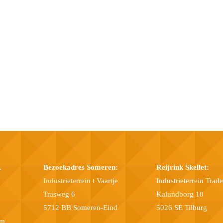
.
Bezoekadres Someren:
Reijrink Skellet:
Industrieterrein t Vaartje
Industrieterrein Trad
Trasweg 6
Kalundborg 10
5712 BB Someren-Eind
5026 SE Tilburg
om