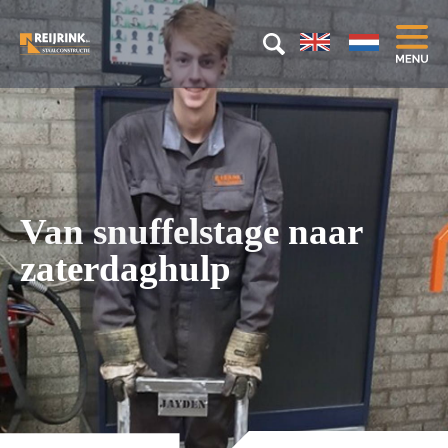
Van snuffelstage naar
zaterdaghulp