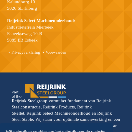
Kalundborg 10
5026 SE Tilburg
Reijrink Select Machineonderhoud:
Industrieterrein Mierbeek
Esbeekseweg 10-B
5085 EB Esbeek
Privacyverklaring
Voorwaarden
Reijrink Steelgroup vormt het fundament van Reijrink
Staalconstructie, Reijrink Products, Reijrink
Skellet, Reijrink Select Machineonderhoud en Reijrink
Steel Stable. Wij staan voor optimale samenwerking en een
gedeelde toekomstvisie. Elke divisie opereert vanuit haar
eigen kracht, maar wordt versterkt door de onderlinge
Wij gebruiken cookies om het gebruik van de website