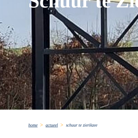
Schuur te Zi
home
actueel
schuur te zierikzee