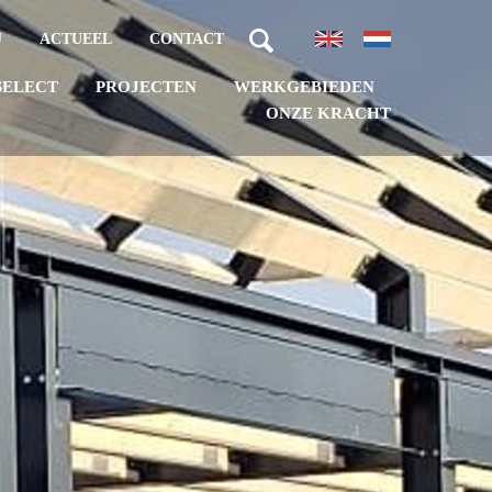
J
ACTUEEL
CONTACT
PROJECTEN
WERKGEBIEDEN
SELECT
ONZE KRACHT