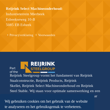
Reijrink Select Machineonderhoud:
Industrieterrein Mierbeek
Esbeekseweg 10-B
5085 EB Esbeek
Privacyverklaring
Voorwaarden
Reijrink Steelgroup vormt het fundament van Reijrink
Staalconstructie, Reijrink Products, Reijrink
Skellet, Reijrink Select Machineonderhoud en Reijrink
Steel Stable. Wij staan voor optimale samenwerking en een
gedeelde toekomstvisie. Elke divisie opereert vanuit haar
eigen kracht, maar wordt versterkt door de onderlinge
Wij gebruiken cookies om het gebruik van de website
samenwerking. Reijrink Steelgroup en al haar divisies
te analyseren en het gebruiksgemak te verbeteren.