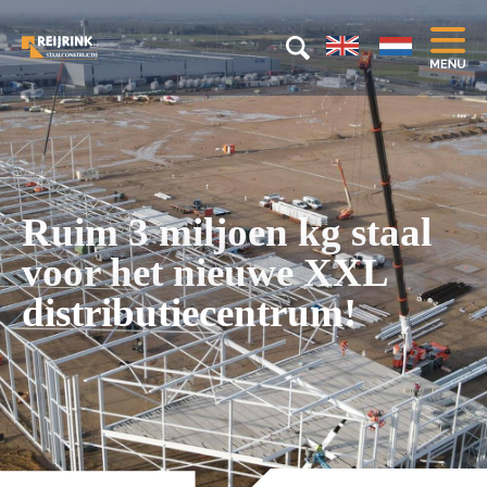
Ruim 3 miljoen kg staal
voor het nieuwe XXL
distributiecentrum!