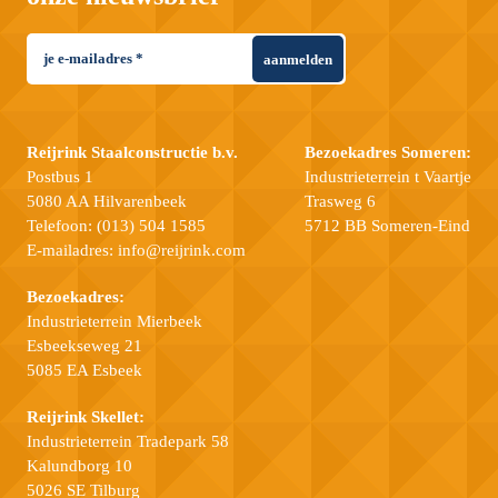
aanmelden
Reijrink Staalconstructie b.v.
Bezoekadres Someren:
Postbus 1
Industrieterrein t Vaartje
5080 AA Hilvarenbeek
Trasweg 6
Telefoon:
(013) 504 1585
5712 BB Someren-Eind
E-mailadres:
info@reijrink.com
Bezoekadres:
Industrieterrein Mierbeek
Esbeekseweg 21
5085 EA Esbeek
Reijrink Skellet:
Industrieterrein Tradepark 58
Kalundborg 10
5026 SE Tilburg