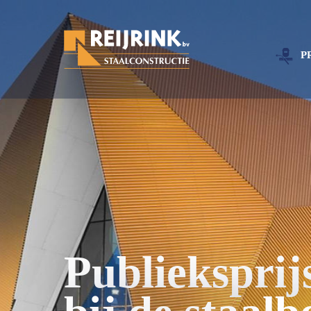
P
Publiekspri