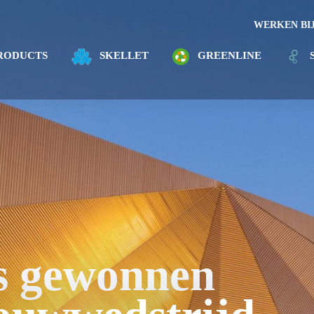
WERKEN BI
RODUCTS
SKELLET
GREENLINE
js gewonnen