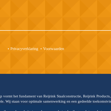
Privacyverklaring
Voorwaarden
up vormt het fundament van Reijrink Staalconstructie, Reijrink Products
able. Wij staan voor optimale samenwerking en een gedeelde toekomstvisi
oor de onderlinge samenwerking. Reijrink Steelgroup en al haar divisie