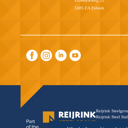
Esbeekseweg 21
5085 EA Esbeek
Reijrink Steelgro
Reijrink Steel St
wordt versterkt d