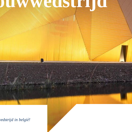
bouwwedstrijd
edstrijd in belgië!