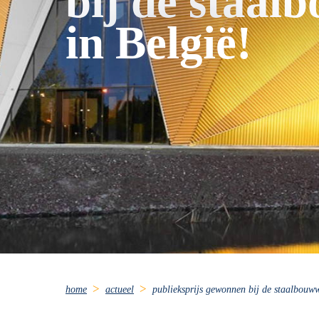
bij de staal
in België!
home
actueel
publieksprijs gewonnen bij de staalbouww