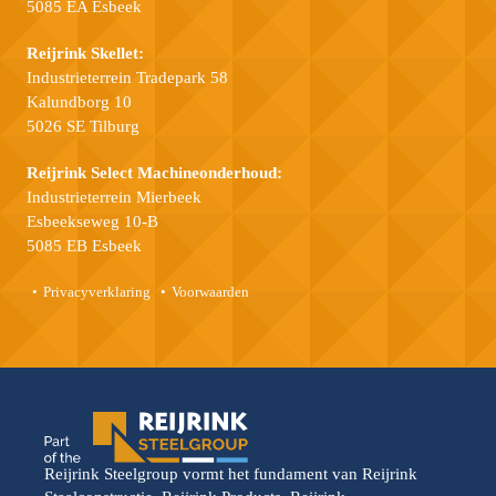
5085 EA Esbeek
Reijrink Skellet:
Industrieterrein Tradepark 58
Kalundborg 10
5026 SE Tilburg
Reijrink Select Machineonderhoud:
Industrieterrein Mierbeek
Esbeekseweg 10-B
5085 EB Esbeek
Privacyverklaring
Voorwaarden
Reijrink Steelgroup vormt het fundament van Reijrink