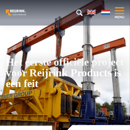
Het eerste officiële project
voor Reijrink Products is
een feit