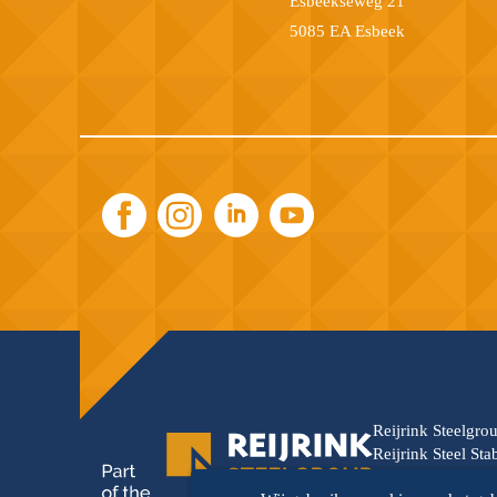
Esbeekseweg 21
5085 EA Esbeek
Reijrink Steelgro
Reijrink Steel St
wordt versterkt d