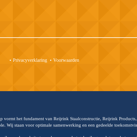
Privacyverklaring
Voorwaarden
up vormt het fundament van Reijrink Staalconstructie, Reijrink Products
able. Wij staan voor optimale samenwerking en een gedeelde toekomstvisi
oor de onderlinge samenwerking. Reijrink Steelgroup en al haar divisie