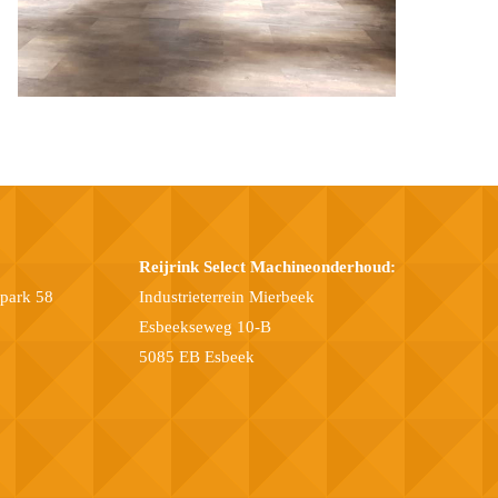
Reijrink Select Machineonderhoud:
epark 58
Industrieterrein Mierbeek
Esbeekseweg 10-B
5085 EB Esbeek