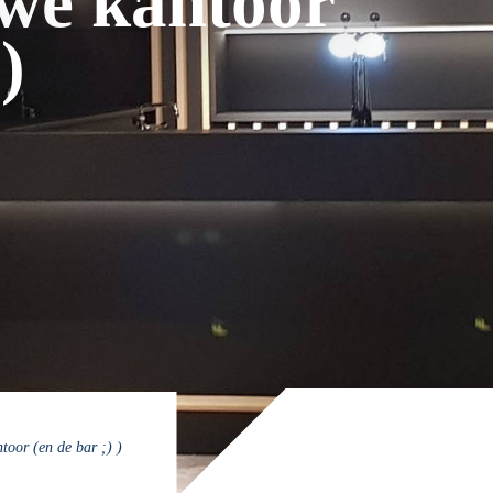
uwe kantoor
)
toor (en de bar ;) )