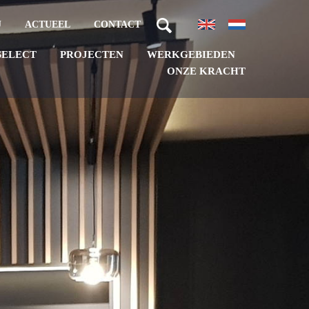
J
ACTUEEL
CONTACT
PROJECTEN
WERKGEBIEDEN
SELECT
ONZE KRACHT