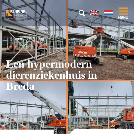
Een hypermodern
dierenziekenhuis in
Breda