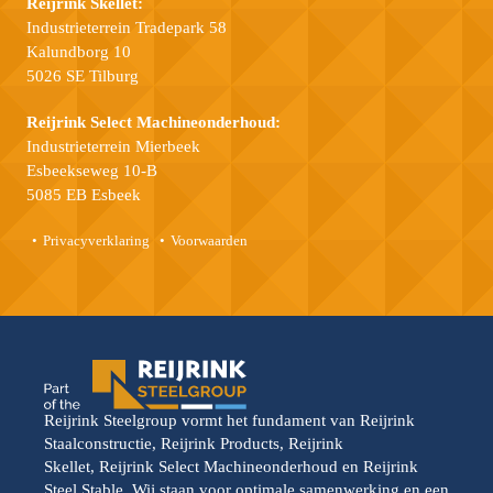
Reijrink Skellet:
Industrieterrein Tradepark 58
Kalundborg 10
5026 SE Tilburg
Reijrink Select Machineonderhoud:
Industrieterrein Mierbeek
Esbeekseweg 10-B
5085 EB Esbeek
Privacyverklaring
Voorwaarden
Reijrink Steelgroup vormt het fundament van Reijrink
Staalconstructie, Reijrink Products, Reijrink
Skellet, Reijrink Select Machineonderhoud en Reijrink
Steel Stable. Wij staan voor optimale samenwerking en een