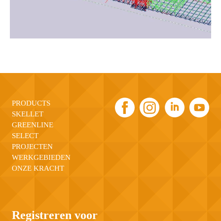
PRODUCTS
SKELLET
GREENLINE
SELECT
PROJECTEN
WERKGEBIEDEN
ONZE KRACHT
Registreren voor