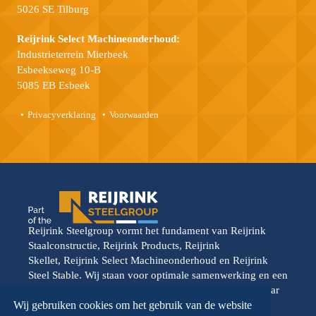
5026 SE Tilburg
Reijrink Select Machineonderhoud:
Industrieterrein Mierbeek
Esbeekseweg 10-B
5085 EB Esbeek
Privacyverklaring
Voorwaarden
Reijrink Steelgroup vormt het fundament van Reijrink
Staalconstructie, Reijrink Products, Reijrink
Skellet, Reijrink Select Machineonderhoud en Reijrink
Steel Stable. Wij staan voor optimale samenwerking en een
gedeelde toekomstvisie. Elke divisie opereert vanuit haar
eigen kracht, maar wordt versterkt door de onderlinge
Wij gebruiken cookies om het gebruik van de website