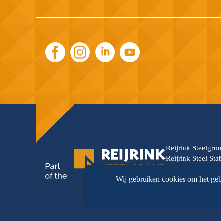
Reijrink Steelgro
Reijrink Steel St
wordt versterkt d
Wij gebruiken cookies om het geb
professionaliteit