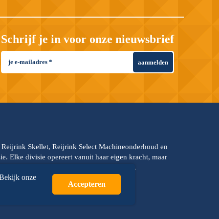
Schrijf je in voor onze nieuwsbrief
aanmelden
, Reijrink Skellet, Reijrink Select Machineonderhoud en
e. Elke divisie opereert vanuit haar eigen kracht, maar
s hanteren dezelfde kernwaarden: teamkracht,
 Bekijk onze
p bouwen —
We steel the future
!
Accepteren