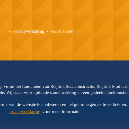
Privacyverklaring
Voorwaarden
up vormt het fundament van Reijrink Staalconstructie, Reijrink Products
able. Wij staan voor optimale samenwerking en een gedeelde toekomstvisi
oor de onderlinge samenwerking. Reijrink Steelgroup en al haar divisie
ruik van de website te analyseren en het gebruiksgemak te verbeteren.
, familiebedrijf, innovatie, en oplossingsgericht denken. Daar kunt u o
privacyverklaring
voor meer informatie.