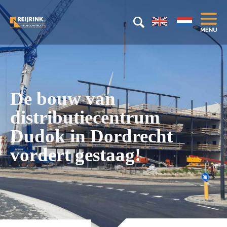
De bouw van
distributiecentrum
Dudok in Dordrecht
vordert gestaag!