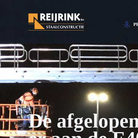
P
​De afgelopen