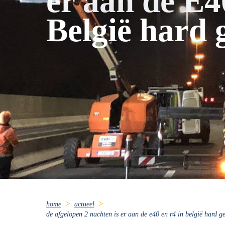
er aan de E4
België hard 
home
actueel
​de afgelopen 2 nachten is er aan de e40 en r4 in belgië hard g