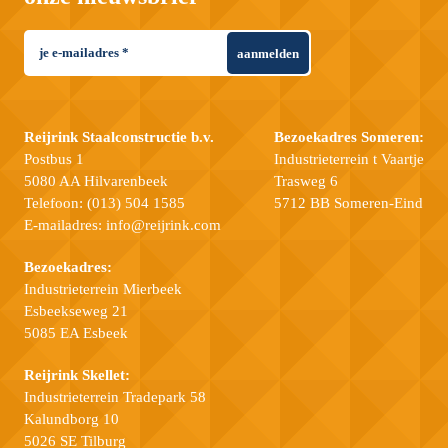
aanmelden
Reijrink Staalconstructie b.v.
Bezoekadres Someren:
Postbus 1
Industrieterrein t Vaartje
5080 AA Hilvarenbeek
Trasweg 6
Telefoon:
(013) 504 1585
5712 BB Someren-Eind
E-mailadres:
info@reijrink.com
Bezoekadres:
Industrieterrein Mierbeek
Esbeekseweg 21
5085 EA Esbeek
Reijrink Skellet:
Industrieterrein Tradepark 58
Kalundborg 10
5026 SE Tilburg