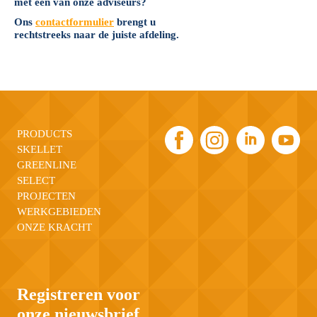
met een van onze adviseurs?
Ons
contactformulier
brengt u
rechtstreeks naar de juiste afdeling.
PRODUCTS
SKELLET
GREENLINE
SELECT
PROJECTEN
WERKGEBIEDEN
ONZE KRACHT
Registreren voor
onze nieuwsbrief