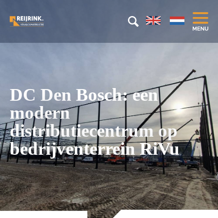
DC Den Bosch: een
modern
distributiecentrum op
bedrijventerrein RiVu