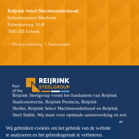
Reijrink Select Machineonderhoud:
Industrieterrein Mierbeek
Esbeekseweg 10-B
5085 EB Esbeek
Privacyverklaring
Voorwaarden
Reijrink Steelgroup vormt het fundament van Reijrink
Staalconstructie, Reijrink Products, Reijrink
Skellet, Reijrink Select Machineonderhoud en Reijrink
Steel Stable. Wij staan voor optimale samenwerking en een
gedeelde toekomstvisie. Elke divisie opereert vanuit haar
eigen kracht, maar wordt versterkt door de onderlinge
Wij gebruiken cookies om het gebruik van de website
samenwerking. Reijrink Steelgroup en al haar divisies
te analyseren en het gebruiksgemak te verbeteren.