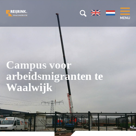
Campus voor
arbeidsmigranten te
Waalwijk