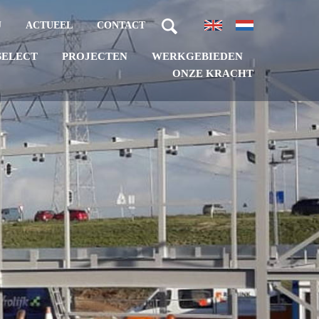
J
ACTUEEL
CONTACT
PROJECTEN
WERKGEBIEDEN
SELECT
ONZE KRACHT