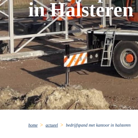
in Halsteren
home
actueel
bedrijfspand met kantoor in halsteren