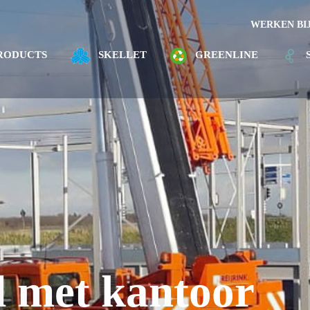
WERKEN BI
RODUCTS
SKELLET
GREENLINE
d met kantoor