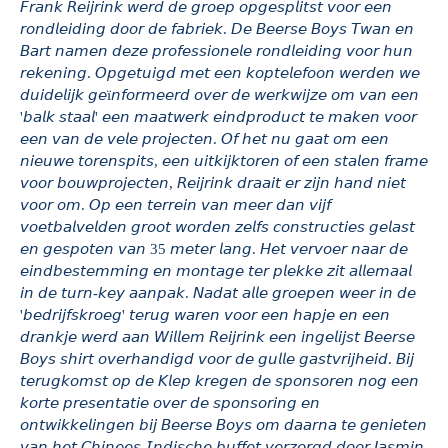
𝘍𝘳𝘢𝘯𝘬 𝘙𝘦𝘪𝘫𝘳𝘪𝘯𝘬 𝘸𝘦𝘳𝘥 𝘥𝘦 𝘨𝘳𝘰𝘦𝘱 𝘰𝘱𝘨𝘦𝘴𝘱𝘭𝘪𝘵𝘴𝘵 𝘷𝘰𝘰𝘳 𝘦𝘦𝘯
𝘳𝘰𝘯𝘥𝘭𝘦𝘪𝘥𝘪𝘯𝘨 𝘥𝘰𝘰𝘳 𝘥𝘦 𝘧𝘢𝘣𝘳𝘪𝘦𝘬. 𝘋𝘦 𝘉𝘦𝘦𝘳𝘴𝘦 𝘉𝘰𝘺𝘴 𝘛𝘸𝘢𝘯 𝘦𝘯
𝘉𝘢𝘳𝘵 𝘯𝘢𝘮𝘦𝘯 𝘥𝘦𝘻𝘦 𝘱𝘳𝘰𝘧𝘦𝘴𝘴𝘪𝘰𝘯𝘦𝘭𝘦 𝘳𝘰𝘯𝘥𝘭𝘦𝘪𝘥𝘪𝘯𝘨 𝘷𝘰𝘰𝘳 𝘩𝘶𝘯
𝘳𝘦𝘬𝘦𝘯𝘪𝘯𝘨. 𝘖𝘱𝘨𝘦𝘵𝘶𝘪𝘨𝘥 𝘮𝘦𝘵 𝘦𝘦𝘯 𝘬𝘰𝘱𝘵𝘦𝘭𝘦𝘧𝘰𝘰𝘯 𝘸𝘦𝘳𝘥𝘦𝘯 𝘸𝘦
𝘥𝘶𝘪𝘥𝘦𝘭𝘪𝘫𝘬 𝘨𝘦ï𝘯𝘧𝘰𝘳𝘮𝘦𝘦𝘳𝘥 𝘰𝘷𝘦𝘳 𝘥𝘦 𝘸𝘦𝘳𝘬𝘸𝘪𝘫𝘻𝘦 𝘰𝘮 𝘷𝘢𝘯 𝘦𝘦𝘯
'𝘣𝘢𝘭𝘬 𝘴𝘵𝘢𝘢𝘭' 𝘦𝘦𝘯 𝘮𝘢𝘢𝘵𝘸𝘦𝘳𝘬 𝘦𝘪𝘯𝘥𝘱𝘳𝘰𝘥𝘶𝘤𝘵 𝘵𝘦 𝘮𝘢𝘬𝘦𝘯 𝘷𝘰𝘰𝘳
𝘦𝘦𝘯 𝘷𝘢𝘯 𝘥𝘦 𝘷𝘦𝘭𝘦 𝘱𝘳𝘰𝘫𝘦𝘤𝘵𝘦𝘯. 𝘖𝘧 𝘩𝘦𝘵 𝘯𝘶 𝘨𝘢𝘢𝘵 𝘰𝘮 𝘦𝘦𝘯
𝘯𝘪𝘦𝘶𝘸𝘦 𝘵𝘰𝘳𝘦𝘯𝘴𝘱𝘪𝘵𝘴, 𝘦𝘦𝘯 𝘶𝘪𝘵𝘬𝘪𝘫𝘬𝘵𝘰𝘳𝘦𝘯 𝘰𝘧 𝘦𝘦𝘯 𝘴𝘵𝘢𝘭𝘦𝘯 𝘧𝘳𝘢𝘮𝘦
𝘷𝘰𝘰𝘳 𝘣𝘰𝘶𝘸𝘱𝘳𝘰𝘫𝘦𝘤𝘵𝘦𝘯, 𝘙𝘦𝘪𝘫𝘳𝘪𝘯𝘬 𝘥𝘳𝘢𝘢𝘪𝘵 𝘦𝘳 𝘻𝘪𝘫𝘯 𝘩𝘢𝘯𝘥 𝘯𝘪𝘦𝘵
𝘷𝘰𝘰𝘳 𝘰𝘮. 𝘖𝘱 𝘦𝘦𝘯 𝘵𝘦𝘳𝘳𝘦𝘪𝘯 𝘷𝘢𝘯 𝘮𝘦𝘦𝘳 𝘥𝘢𝘯 𝘷𝘪𝘫𝘧
𝘷𝘰𝘦𝘵𝘣𝘢𝘭𝘷𝘦𝘭𝘥𝘦𝘯 𝘨𝘳𝘰𝘰𝘵 𝘸𝘰𝘳𝘥𝘦𝘯 𝘻𝘦𝘭𝘧𝘴 𝘤𝘰𝘯𝘴𝘵𝘳𝘶𝘤𝘵𝘪𝘦𝘴 𝘨𝘦𝘭𝘢𝘴𝘵
𝘦𝘯 𝘨𝘦𝘴𝘱𝘰𝘵𝘦𝘯 𝘷𝘢𝘯 35 𝘮𝘦𝘵𝘦𝘳 𝘭𝘢𝘯𝘨. 𝘏𝘦𝘵 𝘷𝘦𝘳𝘷𝘰𝘦𝘳 𝘯𝘢𝘢𝘳 𝘥𝘦
𝘦𝘪𝘯𝘥𝘣𝘦𝘴𝘵𝘦𝘮𝘮𝘪𝘯𝘨 𝘦𝘯 𝘮𝘰𝘯𝘵𝘢𝘨𝘦 𝘵𝘦𝘳 𝘱𝘭𝘦𝘬𝘬𝘦 𝘻𝘪𝘵 𝘢𝘭𝘭𝘦𝘮𝘢𝘢𝘭
𝘪𝘯 𝘥𝘦 𝘵𝘶𝘳𝘯-𝘬𝘦𝘺 𝘢𝘢𝘯𝘱𝘢𝘬. 𝘕𝘢𝘥𝘢𝘵 𝘢𝘭𝘭𝘦 𝘨𝘳𝘰𝘦𝘱𝘦𝘯 𝘸𝘦𝘦𝘳 𝘪𝘯 𝘥𝘦
'𝘣𝘦𝘥𝘳𝘪𝘫𝘧𝘴𝘬𝘳𝘰𝘦𝘨' 𝘵𝘦𝘳𝘶𝘨 𝘸𝘢𝘳𝘦𝘯 𝘷𝘰𝘰𝘳 𝘦𝘦𝘯 𝘩𝘢𝘱𝘫𝘦 𝘦𝘯 𝘦𝘦𝘯
𝘥𝘳𝘢𝘯𝘬𝘫𝘦 𝘸𝘦𝘳𝘥 𝘢𝘢𝘯 𝘞𝘪𝘭𝘭𝘦𝘮 𝘙𝘦𝘪𝘫𝘳𝘪𝘯𝘬 𝘦𝘦𝘯 𝘪𝘯𝘨𝘦𝘭𝘪𝘫𝘴𝘵 𝘉𝘦𝘦𝘳𝘴𝘦
𝘉𝘰𝘺𝘴 𝘴𝘩𝘪𝘳𝘵 𝘰𝘷𝘦𝘳𝘩𝘢𝘯𝘥𝘪𝘨𝘥 𝘷𝘰𝘰𝘳 𝘥𝘦 𝘨𝘶𝘭𝘭𝘦 𝘨𝘢𝘴𝘵𝘷𝘳𝘪𝘫𝘩𝘦𝘪𝘥. 𝘉𝘪𝘫
𝘵𝘦𝘳𝘶𝘨𝘬𝘰𝘮𝘴𝘵 𝘰𝘱 𝘥𝘦 𝘒𝘭𝘦𝘱 𝘬𝘳𝘦𝘨𝘦𝘯 𝘥𝘦 𝘴𝘱𝘰𝘯𝘴𝘰𝘳𝘦𝘯 𝘯𝘰𝘨 𝘦𝘦𝘯
𝘬𝘰𝘳𝘵𝘦 𝘱𝘳𝘦𝘴𝘦𝘯𝘵𝘢𝘵𝘪𝘦 𝘰𝘷𝘦𝘳 𝘥𝘦 𝘴𝘱𝘰𝘯𝘴𝘰𝘳𝘪𝘯𝘨 𝘦𝘯
𝘰𝘯𝘵𝘸𝘪𝘬𝘬𝘦𝘭𝘪𝘯𝘨𝘦𝘯 𝘣𝘪𝘫 𝘉𝘦𝘦𝘳𝘴𝘦 𝘉𝘰𝘺𝘴 𝘰𝘮 𝘥𝘢𝘢𝘳𝘯𝘢 𝘵𝘦 𝘨𝘦𝘯𝘪𝘦𝘵𝘦𝘯
𝘷𝘢𝘯 𝘩𝘦𝘵 𝘊𝘩𝘪𝘯𝘦𝘦𝘴-𝘐𝘯𝘥𝘪𝘴𝘤𝘩𝘦 𝘣𝘶𝘧𝘧𝘦𝘵 𝘷𝘦𝘳𝘻𝘰𝘳𝘨𝘥 𝘥𝘰𝘰𝘳 𝘑𝘢𝘴𝘮𝘪𝘯