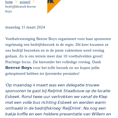
home
actueel
bedrijfsbezoek beerse
boys
maandag 11 maart 2024
Voetbalvereniging Beerse Boys organiseert voor haar sponsoren
regelmatig een bedrijfsbezoek in de regio. Dit keer kwamen ze
ons bedrijf bezoeken en in de juiste vaktermen werd verslag
gedaan. Zo is ons terrein meer dan 10 voetbalvelden groot!
Prachtige focus. Zie hieronder het volledige verslag. Dank
𝗕𝗲𝗲𝗿𝘀𝗲 𝗕𝗼𝘆𝘀 voor het toffe bezoek en we hopen jullie
geïnspireerd hebben tot ijzersterke prestaties!
'𝘖𝘱 𝘮𝘢𝘢𝘯𝘥𝘢𝘨 4 𝘮𝘢𝘢𝘳𝘵 𝘸𝘢𝘴 𝘦𝘦𝘯 𝘥𝘦𝘭𝘦𝘨𝘢𝘵𝘪𝘦 𝘵𝘳𝘰𝘶𝘸𝘦
𝘴𝘱𝘰𝘯𝘴𝘰𝘳𝘦𝘯 𝘵𝘦 𝘨𝘢𝘴𝘵 𝘣𝘪𝘫 𝘙𝘦𝘪𝘫𝘳𝘪𝘯𝘬 𝘚𝘵𝘢𝘢𝘭𝘣𝘰𝘶𝘸 𝘰𝘱 𝘥𝘦 𝘭𝘰𝘤𝘢𝘵𝘪𝘦
𝘌𝘴𝘣𝘦𝘦𝘬. 𝘙𝘰𝘯𝘥 𝘵𝘸𝘦𝘦 𝘶𝘶𝘳 𝘷𝘦𝘳𝘵𝘳𝘰𝘬𝘬𝘦𝘯 𝘸𝘦 𝘷𝘢𝘯𝘢𝘧 𝘥𝘦 𝘒𝘭𝘦𝘱
𝘮𝘦𝘵 𝘦𝘦𝘯 𝘷𝘰𝘭𝘭𝘦 𝘣𝘶𝘴 𝘳𝘪𝘤𝘩𝘵𝘪𝘯𝘨 𝘌𝘴𝘣𝘦𝘦𝘬 𝘦𝘯 𝘸𝘦𝘳𝘥𝘦𝘯 𝘸𝘢𝘳𝘮
𝘰𝘯𝘵𝘩𝘢𝘢𝘭𝘥 𝘪𝘯 𝘥𝘦 𝘣𝘦𝘥𝘳𝘪𝘫𝘧𝘴𝘬𝘳𝘰𝘦𝘨 '𝘙𝘦𝘪𝘫𝘋𝘳𝘪𝘯𝘬'. 𝘕𝘢 𝘯𝘰𝘨 𝘦𝘦𝘯
𝘣𝘢𝘬𝘫𝘦 𝘬𝘰𝘧𝘧𝘪𝘦 𝘦𝘯 𝘦𝘦𝘯 𝘩𝘦𝘭𝘥𝘦𝘳𝘦 𝘱𝘳𝘦𝘴𝘦𝘯𝘵𝘢𝘵𝘪𝘦 𝘷𝘢𝘯 𝘞𝘪𝘭𝘭𝘦𝘮 𝘦𝘯