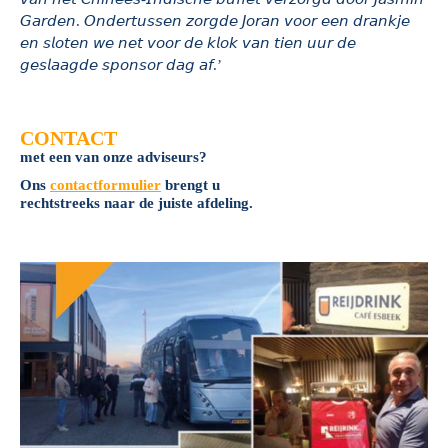
𝘎𝘢𝘳𝘥𝘦𝘯. 𝘖𝘯𝘥𝘦𝘳𝘵𝘶𝘴𝘴𝘦𝘯 𝘻𝘰𝘳𝘨𝘥𝘦 𝘑𝘰𝘳𝘢𝘯 𝘷𝘰𝘰𝘳 𝘦𝘦𝘯 𝘥𝘳𝘢𝘯𝘬𝘫𝘦
𝘦𝘯 𝘴𝘭𝘰𝘵𝘦𝘯 𝘸𝘦 𝘯𝘦𝘵 𝘷𝘰𝘰𝘳 𝘥𝘦 𝘬𝘭𝘰𝘬 𝘷𝘢𝘯 𝘵𝘪𝘦𝘯 𝘶𝘶𝘳 𝘥𝘦
𝘨𝘦𝘴𝘭𝘢𝘢𝘨𝘥𝘦 𝘴𝘱𝘰𝘯𝘴𝘰𝘳 𝘥𝘢𝘨 𝘢𝘧.’
CONTACT
met een van onze adviseurs?
Ons
contactformulier
brengt u
rechtstreeks naar de juiste afdeling.