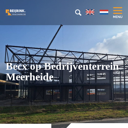
Becx op Bedrijventerrein
Meerheide