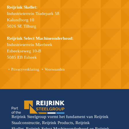
Reijrink Skellet:
Industrieterrein Tradepark 58
Kalundborg 10
5026 SE Tilburg
Reijrink Select Machineonderhoud:
Industrieterrein Mierbeek
Esbeekseweg 10-B
5085 EB Esbeek
Privacyverklaring
Voorwaarden
Reijrink Steelgroup vormt het fundament van Reijrink
Staalconstructie, Reijrink Products, Reijrink
Skellet, Reijrink Select Machineonderhoud en Reijrink