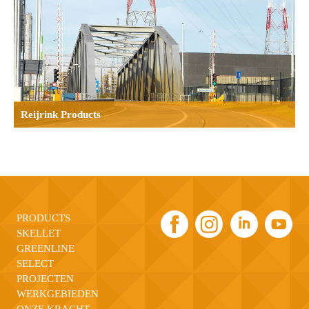
Reijrink Products
PRODUCTS
SKELLET
GREENLINE
SELECT
PROJECTEN
WERKGEBIEDEN