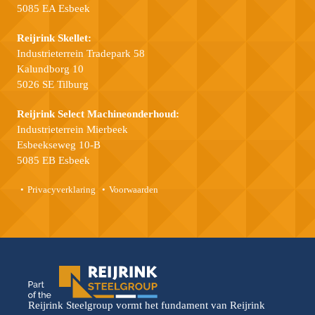
5085 EA Esbeek
Reijrink Skellet:
Industrieterrein Tradepark 58
Kalundborg 10
5026 SE Tilburg
Reijrink Select Machineonderhoud:
Industrieterrein Mierbeek
Esbeekseweg 10-B
5085 EB Esbeek
Privacyverklaring
Voorwaarden
Reijrink Steelgroup vormt het fundament van Reijrink